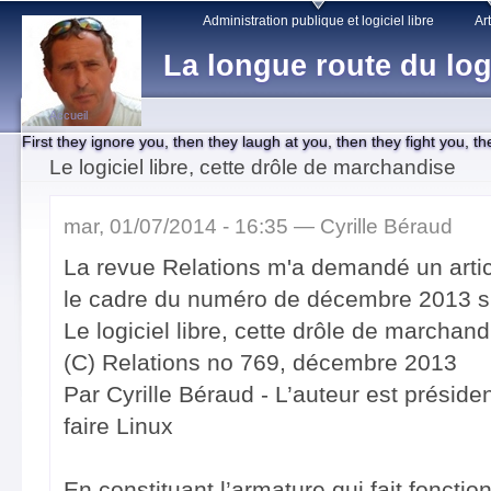
Main menu
Sk
Administration publique et logiciel libre
Art
ma
La longue route du log
co
Accueil
First they ignore you, then they laugh at you, then they fight you, t
You are here
Le logiciel libre, cette drôle de marchandise
mar, 01/07/2014 - 16:35 —
Cyrille Béraud
La revue Relations m'a demandé un article
le cadre du numéro de décembre 2013 s
Le logiciel libre, cette drôle de marchand
(C) Relations no 769, décembre 2013
Par Cyrille Béraud - L’auteur est présiden
faire Linux
En constituant l’armature qui fait fonction